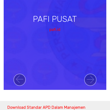
PAFI PUSAT
pafi.id
Previous
Next
Download Standar APD Dalam Manajemen