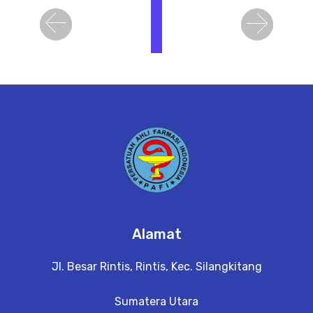
i
h
Previous
Next
a
t
D
e
t
a
il
Alamat
Jl. Besar Rintis, Rintis, Kec. Silangkitang
Sumatera Utara