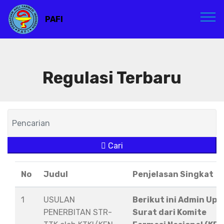
PAFI
Regulasi Terbaru
Cari
No
Judul
Penjelasan Singkat
1
USULAN
Berikut ini Admin Upl
PENERBITAN STR-
Surat dari Komite