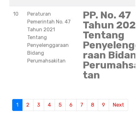
PP. No. 47
10
Peraturan
Pemerintah No. 47
Tahun 202
Tahun 2021
Tentang
Tentang
Penyeleng
Penyelenggaraan
raan Bidan
Bidang
Perumahsakitan
Perumahsa
tan
S
1
(current)
2
3
4
5
6
7
8
9
Next
e
m